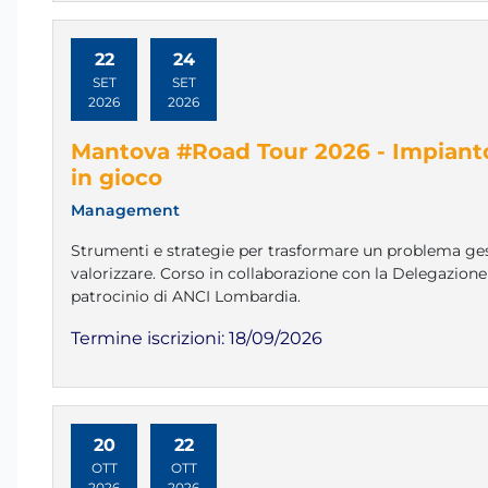
22
24
SET
SET
2026
2026
Mantova #Road Tour 2026 - Impianto
in gioco
Management
Strumenti e strategie per trasformare un problema ges
valorizzare. Corso in collaborazione con la Delegazion
patrocinio di ANCI Lombardia.
Termine iscrizioni:
18/09/2026
20
22
OTT
OTT
2026
2026