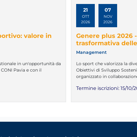
21
07
OTT
NOV
2026
2026
rtivo: valore in
Genere plus 2026 - 
trasformativa dell
Management
tionale in un'opportunità da
Lo sport che valorizza la div
 CONI Pavia e con il
Obiettivi di Sviluppo Sosteni
organizzato in collaborazio
Termine iscrizioni:
15/10/