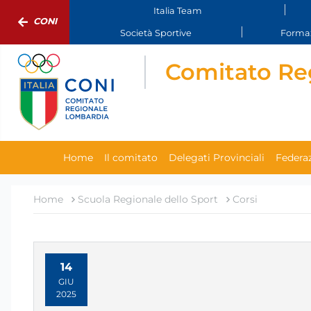
Italia Team
CONI
Società Sportive
Formaz
Comitato Re
Home
Il comitato
Delegati Provinciali
Federaz
Home
Scuola Regionale dello Sport
Corsi
14
GIU
2025