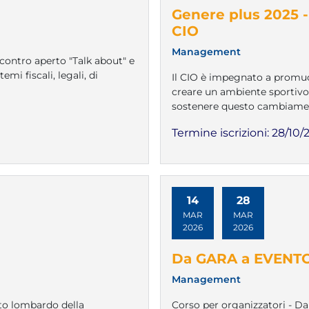
Genere plus 2025 -
CIO
Management
ncontro aperto "Talk about" e
mi fiscali, legali, di
Il CIO è impegnato a promuov
creare un ambiente sportivo 
sostenere questo cambiame
Termine iscrizioni:
28/10/
14
28
MAR
MAR
2026
2026
Da GARA a EVENTO: 
Management
ato lombardo della
Corso per organizzatori - D