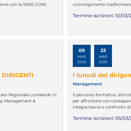
azione con la SRdS CONI
coinvolgimento trasformano
Termine iscrizioni:
10/03/
09
23
MAR
MAR
2026
2026
o DIRIGENTI
I lunedì del dirige
Management
itato Regionale Lombardo in
Il percorso formativo, articol
gby Management &
per affrontare con consapevo
integra teoria e confronto di
Termine iscrizioni:
05/03/