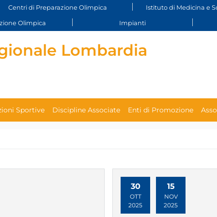
Centri di Preparazione Olimpica
Istituto di Medicina e S
ione Olimpica
Impianti
gionale Lombardia
ioni Sportive
Discipline Associate
Enti di Promozione
Asso
30
15
OTT
NOV
2025
2025