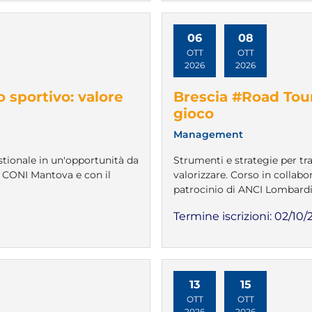
06
08
OTT
OTT
2026
2026
 sportivo: valore
Brescia #Road Tour
gioco
Management
tionale in un'opportunità da
Strumenti e strategie per t
e CONI Mantova e con il
valorizzare. Corso in collab
patrocinio di ANCI Lombardi
Termine iscrizioni:
02/10/
13
15
OTT
OTT
2026
2026