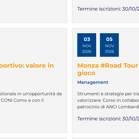
Termine iscrizioni:
30/10/
03
05
NOV
NOV
2026
2026
rtivo: valore in
Monza #Road Tour 2
gioco
Management
tionale in un'opportunità da
Strumenti e strategie per t
e CONI Como e con il
valorizzare. Corso in collab
patrocinio di ANCI Lombardi
Termine iscrizioni:
30/10/