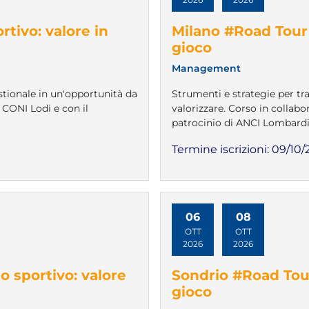
tivo: valore in
Milano #Road Tour 
gioco
Management
tionale in un'opportunità da
Strumenti e strategie per t
 CONI Lodi e con il
valorizzare. Corso in collab
patrocinio di ANCI Lombardi
Termine iscrizioni:
09/10/
06
08
OTT
OTT
2026
2026
 sportivo: valore
Sondrio #Road Tour
gioco